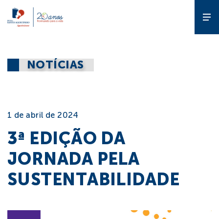
A Escola
NOTÍCIAS
Gente que
forma gente
1 de abril de 2024
Pedagógico
3ª EDIÇÃO DA
JORNADA PELA
Estude
na ESA
SUSTENTABILIDADE
Diferencial