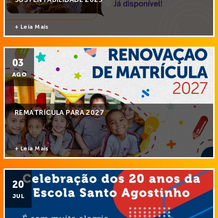
+ Leia Mais
03
AGO
REMATRÍCULA PARA 2027
+ Leia Mais
20
JUL