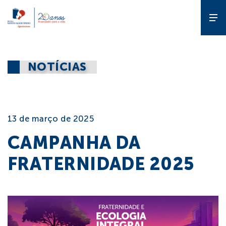
A Escola
NOTÍCIAS
Gente que
forma gente
13 de março de 2025
Pedagógico
CAMPANHA DA
FRATERNIDADE 2025
Estude
na ESA
Diferencial