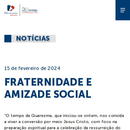
A Escola
NOTÍCIAS
Gente que
forma gente
15 de fevereiro de 2024
Pedagógico
FRATERNIDADE E
AMIZADE SOCIAL
Estude
na ESA
“O tempo da Quaresma, que iniciou-se ontem, nos convida
Diferencial
a viver a conversão por meio Jesus Cristo, com foco na
preparação espiritual para a celebração da ressurreição do