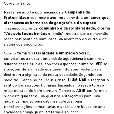
Cordeiro Santo.
Notícias
Neste mesmo tempo, iniciamos a
Campanha da
Fraternidade
que, neste ano, nos convida a um
amor que
ultrapassa as barreiras da geografia e do espaço
Contato
.
Trazendo o pilar da
comunhão e da solidariedade, o lema
“Vós sois todos irmãos e irmãs”
, mostra que a conversão
Colaboradores
Estudante
passa pela pauta da humildade, da aceitação do outro e da
alegria dos encontros.
Com o
tema “Fraternidade e Amizade Social”
,
convidamos a nossa comunidade agostiniana à caminhar,
durante esses 40 dias, sob três aspectos: primeiro,
VER
as
situações de inimizade que geram divisões, violências e
destroem a dignidade da nossa sociedade. Segundo, por
meio do Evangelho de Jesus Cristo,
ILUMINAR
e resgatar o
sentido das relações humanas baseados no respeito e na
reciprocidade do bem comum. Terceiro,
AGIR
conforme a
proposta quaresmal, na qual nos esforçamos para uma
mudança, não só pessoal, mas coletiva, para
transformações comunitárias e sociais, em busca de uma
sociedade amiga, justa, fraterna e solidária.