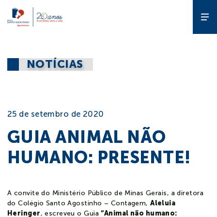
A Escola
NOTÍCIAS
Gente que
forma gente
25 de setembro de 2020
Pedagógico
GUIA ANIMAL NÃO
HUMANO: PRESENTE!
Estude
na ESA
A convite do Ministério Público de Minas Gerais, a diretora
Diferencial
do Colégio Santo Agostinho – Contagem,
Aleluia
Heringer
, escreveu o Guia
“Animal não humano: