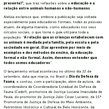
presente!”,
que traz reflexões sobre a
educação e a
Notícias
relação entre animais humanos e não-humanos
.
Aleluia esclarece que, embora a publicação seja voltada
especialmente para educadores formais, todas as pessoas
Contato
atuam, de alguma maneira, como educadoras nos seus
círculos sociais, o que torna o guia útil para toda a
Colaboradores
Estudante
população. “
A relação que as crianças estabelecem com
os animais é mediada pela família, pela escola e pela
sociedade em geral. Elas aprendem por meio de
exemplos e dos métodos de ensino, da educação
formal e não formal. Assim, devemos entender que
todos somos educadores
”.
O lançamento virtual aconteceu no último dia 22 de
setembro, data que marca, no Brasil o
Dia da Defesa da
Fauna
, e contou, com a participação, além da autora, da
coordenadora da Coordenadoria Estadual de Defesa da
Fauna (Cedef), promotora de Justiça Luciana Imaculada de
Paula, do promotor de Justiça Júlio César Luciano, da 15ª
Promotoria de Justiça de Defesa do Meio Ambiente,
Patrimônio Histórico e Cultural de Belo Horizonte, da